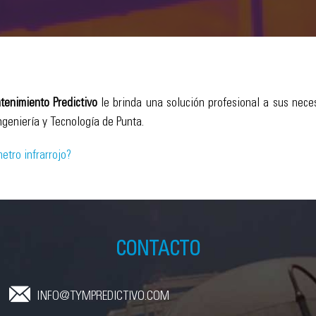
tenimiento Predictivo
le brinda una solución profesional a sus nece
Ingeniería y Tecnología de Punta.
tro infrarrojo?
CONTACTO
INFO@TYMPREDICTIVO.COM