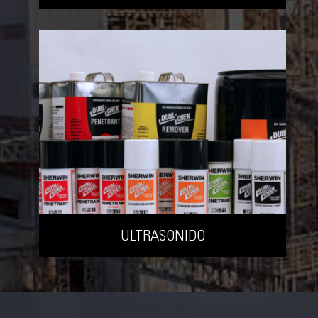
ULTRASONIDO