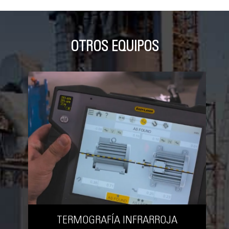
OTROS EQUIPOS
TERMOGRAFÍA INFRARROJA